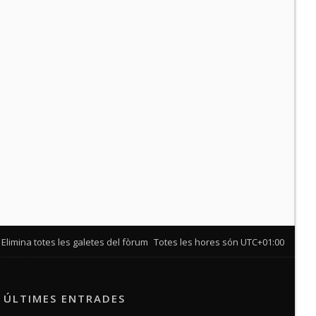
Elimina totes les galetes del fòrum
Totes les hores són
UTC+01:00
ÚLTIMES ENTRADES