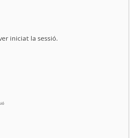
r iniciat la sessió.
sió