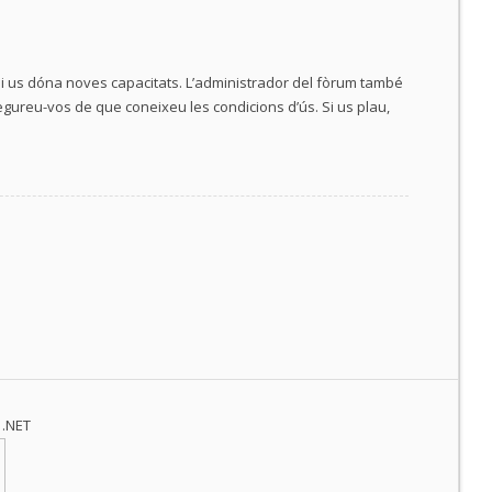
a i us dóna noves capacitats. L’administrador del fòrum també
egureu-vos de que coneixeu les condicions d’ús. Si us plau,
.NET