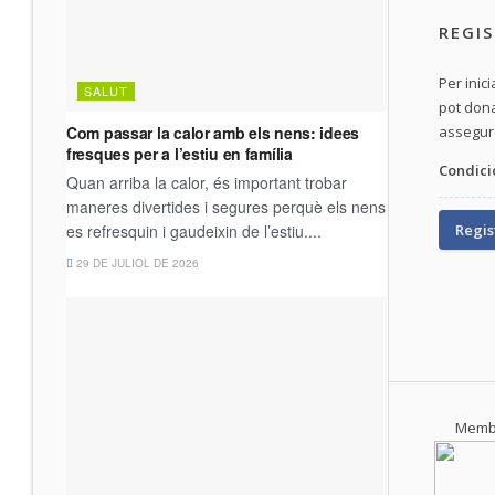
REGI
Per inic
pot dona
assegure
Condici
Regis
Membr