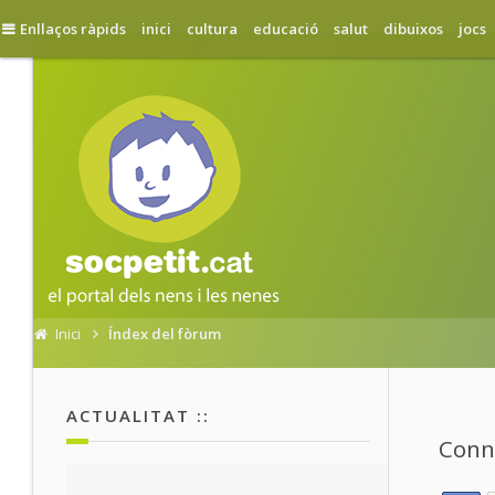
Enllaços ràpids
inici
cultura
educació
salut
dibuixos
jocs
Inici
Índex del fòrum
ACTUALITAT ::
Conne