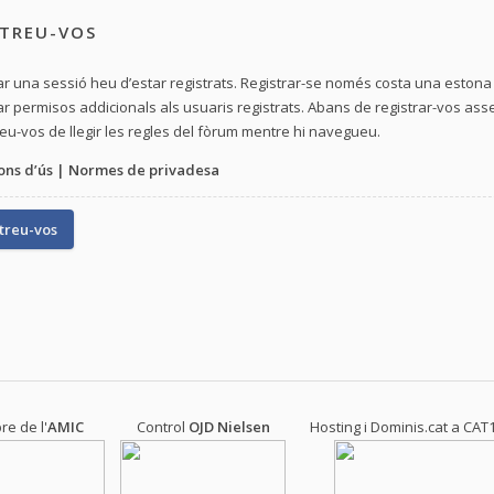
STREU-VOS
iar una sessió heu d’estar registrats. Registrar-se només costa una eston
r permisos addicionals als usuaris registrats. Abans de registrar-vos ass
u-vos de llegir les regles del fòrum mentre hi navegueu.
ons d’ús
|
Normes de privadesa
treu-vos
e de l'
AMIC
Control
OJD
Nielsen
Hosting i Dominis.cat a
CAT1