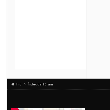
Inici
Índex del fòrum