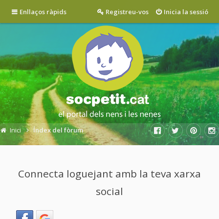
Enllaços ràpids
Registreu-vos
Inicia la sessió
Inici
Índex del fòrum
Connecta loguejant amb la teva xarxa
social