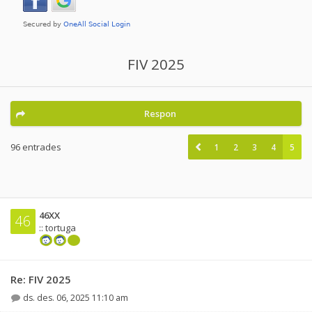
FIV 2025
Respon
96 entrades
1
2
3
4
5
46XX
46
:: tortuga
Re: FIV 2025
ds. des. 06, 2025 11:10 am