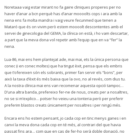
Noretaaa vaig estar mirant no fa gaire cliniques properes per no
haver d’anar a bcn perquè has d’anar moooolts cops i ara amb la
nena ens fa molta mandra i vaig veure fecunmed que tenen a
Mataró que és on vivim però estem moooolt descontentes amb el
servei de ginecologia del GEMA, la clínica on està, i ho vam descartar,
a part que la meva dona vol repetir amb l’equip que en va “fer” la
nena.
Lua-86, mai ens hem plantejat ade, mai mai, ets la única persona que
conec (i en conec moltes) que ha tingut èxit, pensa que els embris
que t’ofereixen són els sobrants, primer fan servir els “bons”, per
això la taxa d’èxit és més baixa que la ovo, no al revés, com dius tu.
A la nostra clínica mai ens van recomenar aquesta opció tampoc…
D’una altra banda, prefereixo fer-ne de nous, creats per a nosaltres,
no se si m’explico… potser ho veieu una tonteria però per preferir
preferim blastos creats únicament per nosaltres i per ningú més.
Encara ens ho estem pensant, jo cada cop en tinc menys ganes i en
canvi la meva dona cada cop en té més, al contrari del que havia
passat fins ara… com que en cas de fer-ho serà doble donació, no