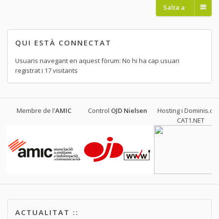
Salta a
QUI ESTÀ CONNECTAT
Usuaris navegant en aquest fòrum: No hi ha cap usuari
registrat i 17 visitants
Membre de l'
AMIC
Control
OJD
Nielsen
Hosting i Dominis.cat
CAT1.NET
ACTUALITAT ::