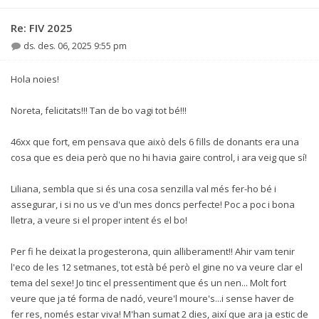
Re: FIV 2025
ds. des. 06, 2025 9:55 pm
Hola noies!
Noreta, felicitats!!! Tan de bo vagi tot bé!!!
46xx que fort, em pensava que això dels 6 fills de donants era una
cosa que es deia però que no hi havia gaire control, i ara veig que sí!
Liliana, sembla que si és una cosa senzilla val més fer-ho bé i
assegurar, i si no us ve d'un mes doncs perfecte! Poc a poc i bona
lletra, a veure si el proper intent és el bo!
Per fi he deixat la progesterona, quin alliberament!! Ahir vam tenir
l'eco de les 12 setmanes, tot està bé però el gine no va veure clar el
tema del sexe! Jo tinc el pressentiment que és un nen... Molt fort
veure que ja té forma de nadó, veure'l moure's...i sense haver de
fer res, només estar viva! M'han sumat 2 dies, així que ara ja estic de