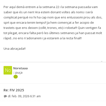
Per aquí demà entrem a la setmana 22 i la setmana passada vam
saber que és un nen! Ara estem donant voltes als noms i serà
complicat perquè no hi ha cap nom que ens entusiasmi prou als dos,
sprt que encara tenim temps!! Ja hem començat a fer acopio de
trastets que ens deixen (collit, trones, etc) i robeta!!! Quin vertigen fa
tot plegat, encara falta però les últimes setmanes ja han passat molt
ràpid...no ens n'adonarem i ja estarem a la recta final!!
Una abraçada!!
Noretaaa
No
:: puça
Re: FIV 2025
dl. feb. 09, 2026 6:31 am