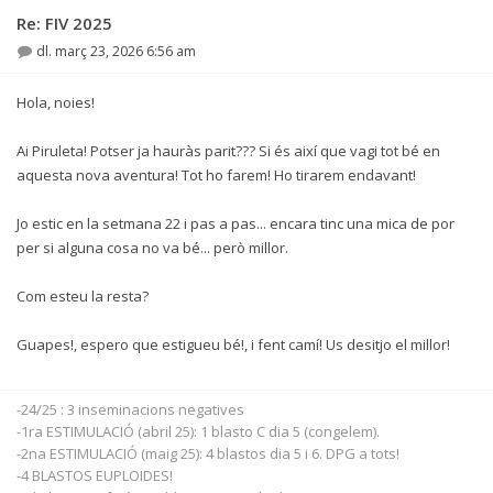
Re: FIV 2025
dl. març 23, 2026 6:56 am
Hola, noies!
Ai Piruleta! Potser ja hauràs parit??? Si és així que vagi tot bé en
aquesta nova aventura! Tot ho farem! Ho tirarem endavant!
Jo estic en la setmana 22 i pas a pas... encara tinc una mica de por
per si alguna cosa no va bé... però millor.
Com esteu la resta?
Guapes!, espero que estigueu bé!, i fent camí! Us desitjo el millor!
-24/25 : 3 inseminacions negatives
-1ra ESTIMULACIÓ (abril 25): 1 blasto C dia 5 (congelem).
-2na ESTIMULACIÓ (maig 25): 4 blastos dia 5 i 6. DPG a tots!
-4 BLASTOS EUPLOIDES!