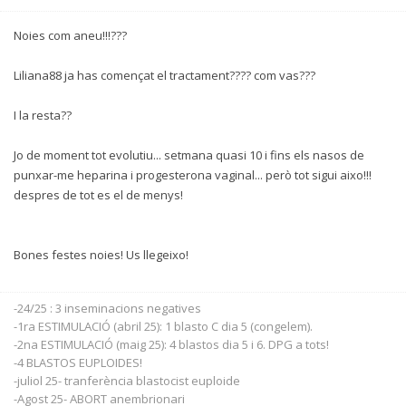
Noies com aneu!!!???
Liliana88 ja has començat el tractament???? com vas???
I la resta??
Jo de moment tot evolutiu... setmana quasi 10 i fins els nasos de
punxar-me heparina i progesterona vaginal... però tot sigui aixo!!!
despres de tot es el de menys!
Bones festes noies! Us llegeixo!
-24/25 : 3 inseminacions negatives
-1ra ESTIMULACIÓ (abril 25): 1 blasto C dia 5 (congelem).
-2na ESTIMULACIÓ (maig 25): 4 blastos dia 5 i 6. DPG a tots!
-4 BLASTOS EUPLOIDES!
-juliol 25- tranferència blastocist euploide
-Agost 25- ABORT anembrionari