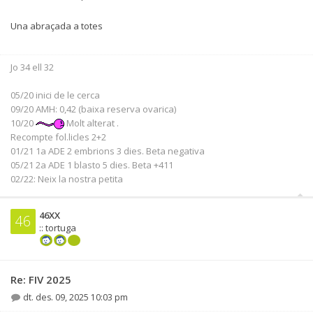
Una abraçada a totes
Jo 34 ell 32
05/20 inici de le cerca
09/20 AMH: 0,42 (baixa reserva ovarica)
10/20
Molt alterat .
Recompte fol.licles 2+2
01/21 1a ADE 2 embrions 3 dies. Beta negativa
05/21 2a ADE 1 blasto 5 dies. Beta +411
02/22: Neix la nostra petita
46XX
46
:: tortuga
Re: FIV 2025
dt. des. 09, 2025 10:03 pm