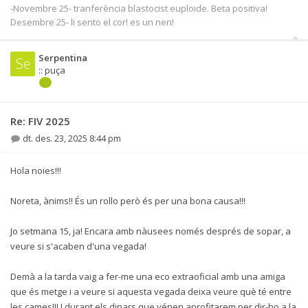
-Novembre 25- tranferència blastocist euploide. Beta positiva!
Desembre 25- li sento el cor! es un nen!
Serpentina
Se
:: puça
Re: FIV 2025
dt. des. 23, 2025 8:44 pm
Hola noies!!!
Noreta, ànims!! És un rollo però és per una bona causa!!!
Jo setmana 15, ja! Encara amb nàusees només després de sopar, a
veure si s'acaben d'una vegada!
Demà a la tarda vaig a fer-me una eco extraoficial amb una amiga
que és metge i a veure si aquesta vegada deixa veure què té entre
les cames!!! I durant els dinars que vénen aprofitarem per dir-ho a la