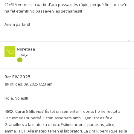
12+5! A veure si a partir d'ara passa més ràpid, perquè fins ara se'ns
ha fet etern!!! No passaven les setmanes!!!
Anem parlant!
Noretaaa
No
:: puça
Re: FIV 2025
dt. des. 09, 2025 6:23 am
Hola, Noies!!!
46XX
. Carai 6 fills vius! És tot un semental!!!, doncs ho he fet tot a
Fecunmed i superbé. Estan associats amb Eugin i tot es fa a
Granollers a la mateixa clínica. Estimulacions, puncions, alice,
emma...TOT! Alla mateix tenen el laboratori. La Dra Ripero (que és la