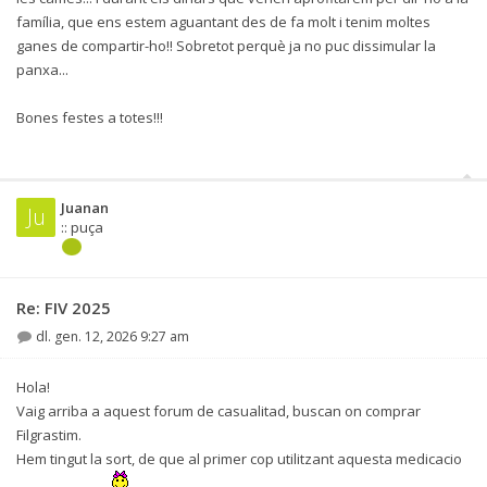
família, que ens estem aguantant des de fa molt i tenim moltes
ganes de compartir-ho!! Sobretot perquè ja no puc dissimular la
panxa...
Bones festes a totes!!!
Juanan
Ju
:: puça
Re: FIV 2025
dl. gen. 12, 2026 9:27 am
Hola!
Vaig arriba a aquest forum de casualitad, buscan on comprar
Filgrastim.
Hem tingut la sort, de que al primer cop utilitzant aquesta medicacio