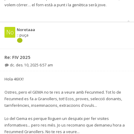
volem córrer… el forn està a punt i la genètica serà jove.
Noretaaa
No
:: puça
Re: FIV 2025
dc. des. 10, 2025 6:57 am
Hola 46XX!
Ostres, pero el GEMA no te res a veure amb Fecunmed. Tot lo de
Fecunmed es fa a Granollers, tot! Ecos, proves, selecció donants,
tarnferències, inseminacions, extraccions d'ovuls...
Lo del Gema es perque lloguen un despatx per fer visites
informatives... pero res més. Jo us recomano que demaneu hora a
Fecunmed Granollers. No te res a veure...