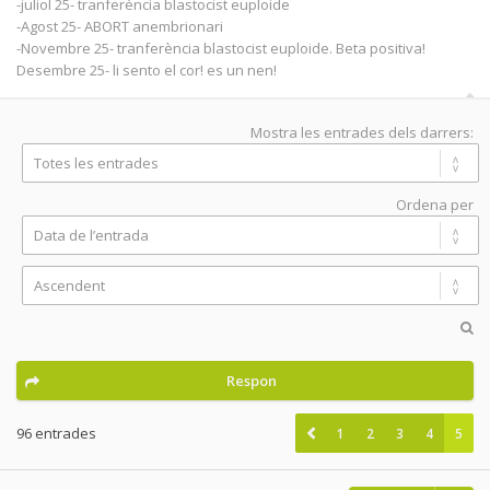
-juliol 25- tranferència blastocist euploide
-Agost 25- ABORT anembrionari
-Novembre 25- tranferència blastocist euploide. Beta positiva!
Desembre 25- li sento el cor! es un nen!
Mostra les entrades dels darrers:
Ordena per
Respon
96 entrades
1
2
3
4
5