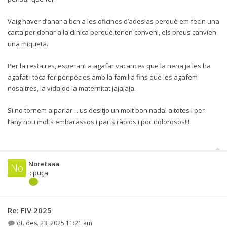
Vaig haver d’anar a bcn a les oficines d’adeslas perquè em fecin una
carta per donar a la clínica perquè tenen conveni, els preus canvien
una miqueta.
Per la resta res, esperant a agafar vacances que la nena ja les ha
agafat i toca fer peripecies amb la familia fins que les agafem
nosaltres, la vida de la maternitat jajajaja.
Si no tornem a parlar… us desitjo un molt bon nadal a totes i per
l’any nou molts embarassos i parts ràpids i poc dolorosos!!!
Noretaaa
No
:: puça
Re: FIV 2025
dt. des. 23, 2025 11:21 am