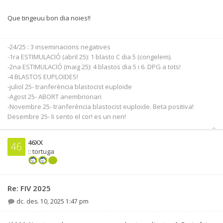
Que tingeuu bon dia noies!!
-24/25 : 3 inseminacions negatives
-1ra ESTIMULACIÓ (abril 25): 1 blasto C dia 5 (congelem).
-2na ESTIMULACIÓ (maig 25): 4 blastos dia 5 i 6. DPG a tots!
-4 BLASTOS EUPLOIDES!
-juliol 25- tranferència blastocist euploide
-Agost 25- ABORT anembrionari
-Novembre 25- tranferència blastocist euploide. Beta positiva!
Desembre 25- li sento el cor! es un nen!
46XX
46
:: tortuga
Re: FIV 2025
dc. des. 10, 2025 1:47 pm