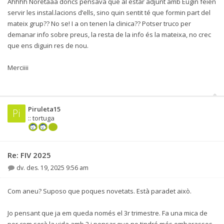
Ahhhh Noretaaa doncs pensava que al estar adjunt amb Eugin feien
servir les instal.lacions d’ells, sino quin sentit té que formin part del
mateix grup?? No se! I a on tenen la clinica?? Potser truco per
demanar info sobre preus, la resta de la info és la mateixa, no crec
que ens diguin res de nou.
Merciiii
Piruleta15
Pi
:: tortuga
Re: FIV 2025
dv. des. 19, 2025 9:56 am
Com aneu? Suposo que poques novetats. Està paradet això.
Jo pensant que ja em queda només el 3r trimestre. Fa una mica de