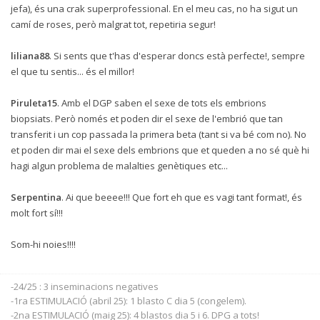
jefa), és una crak superprofessional. En el meu cas, no ha sigut un
camí de roses, però malgrat tot, repetiria segur!
liliana88
. Si sents que t'has d'esperar doncs està perfecte!, sempre
el que tu sentis... és el millor!
Piruleta15
. Amb el DGP saben el sexe de tots els embrions
biopsiats. Però només et poden dir el sexe de l'embrió que tan
transferit i un cop passada la primera beta (tant si va bé com no). No
et poden dir mai el sexe dels embrions que et queden a no sé què hi
hagi algun problema de malalties genètiques etc...
Serpentina
. Ai que beeee!!! Que fort eh que es vagi tant format!, és
molt fort sí!!!
Som-hi noies!!!!
-24/25 : 3 inseminacions negatives
-1ra ESTIMULACIÓ (abril 25): 1 blasto C dia 5 (congelem).
-2na ESTIMULACIÓ (maig 25): 4 blastos dia 5 i 6. DPG a tots!