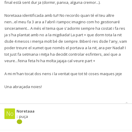
final està sent dur ja (dormir, panxa, alguna cremor...).
Noretaaa identificada amb tu!! No recordo quan té el teu altre
nen...el meu fa 3 ara a l'abril i tampoc imagino com ho gestionaré
sincerament... A més el tema que s'adormi sempre ha costat i fa res
ja s'ha plantat amb no a la migdiada! La part + que dorm tota la nit
dsde 4 mesos i menja molt bé de sempre. Biberó res dsde l'any, vam
poder treure el xumet que només el portava a la nit, ara per Nadal! I
tot just fa setmana i mitja ha decidit controlar esfinters, així que a
veure...feina feta hi ha molta jajaja cal veure part +
A mi m'han tocat dos nens i la veritat que tot té coses maques jeje
Una abraçada noies!
Noretaaa
No
:: puça