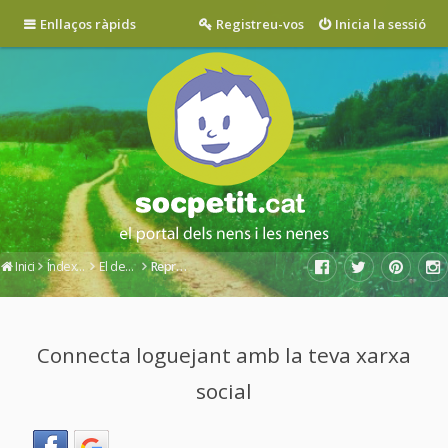
Enllaços ràpids
Registreu-vos
Inicia la sessió
Inici
Índex del fòrum
El desig d'un nou bebè
Reproducció assistida
Connecta loguejant amb la teva xarxa
social