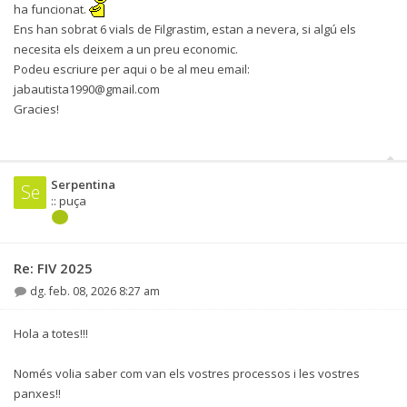
ha funcionat.
Ens han sobrat 6 vials de Filgrastim, estan a nevera, si algú els
necesita els deixem a un preu economic.
Podeu escriure per aqui o be al meu email:
jabautista1990@gmail.com
Gracies!
Serpentina
Se
:: puça
Re: FIV 2025
dg. feb. 08, 2026 8:27 am
Hola a totes!!!
Només volia saber com van els vostres processos i les vostres
panxes!!