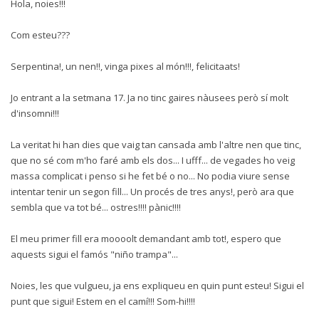
Hola, noies!!!
Com esteu???
Serpentina!, un nen!!, vinga pixes al món!!!, felicitaats!
Jo entrant a la setmana 17. Ja no tinc gaires nàusees però sí molt
d'insomni!!!
La veritat hi han dies que vaig tan cansada amb l'altre nen que tinc,
que no sé com m'ho faré amb els dos... I ufff... de vegades ho veig
massa complicat i penso si he fet bé o no... No podia viure sense
intentar tenir un segon fill... Un procés de tres anys!, però ara que
sembla que va tot bé... ostres!!!! pànic!!!!
El meu primer fill era moooolt demandant amb tot!, espero que
aquests sigui el famós "niño trampa"...
Noies, les que vulgueu, ja ens expliqueu en quin punt esteu! Sigui el
punt que sigui! Estem en el camí!!! Som-hi!!!!