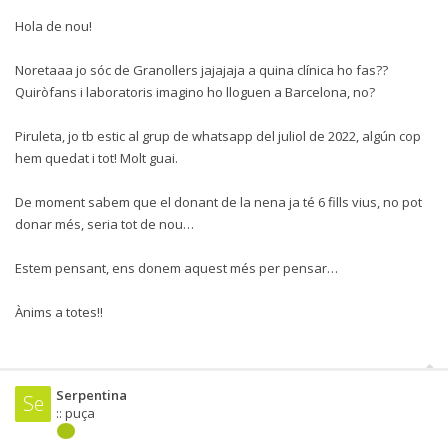
Hola de nou!
Noretaaa jo sóc de Granollers jajajaja a quina clínica ho fas??
Quiròfans i laboratoris imagino ho lloguen a Barcelona, no?
Piruleta, jo tb estic al grup de whatsapp del juliol de 2022, algún cop
hem quedat i tot! Molt guai.
De moment sabem que el donant de la nena ja té 6 fills vius, no pot
donar més, seria tot de nou…
Estem pensant, ens donem aquest més per pensar…
Ànims a totes!!
Serpentina
Se
:: puça