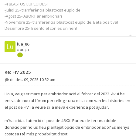
-4 BLASTOS EUPLOIDES!
-juliol 25- tranferència blastocist euploide
-Agost 25- ABORT anembrionari
-Novembre 25- tranferència blastocist euploide. Beta positiva!
Desembre 25- li sento el cor! es un nen!
lua_86
Lu
:: puça
Re: FIV 2025
dt. des. 09, 2025 10:32 am
Hola, vaig ser mare per embriodonació al febrer del 2022. Avui he
entrat de nou al fòrum per rellegir una mica com van les histories en
el post de FIV i a veure si la meva experiència pot ajudar.
m'ha cridat l'atenció el post de 46XX. Parleu de fer una doble
donació per no us heu plantejat opció de embriodonació? Es menys
costosa i té més probabilitat d'exit.