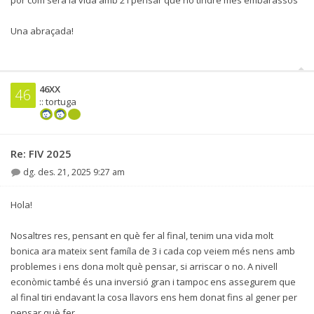
por com serà la vida amb 2 i pensar que no tindré més embarassos
Una abraçada!
46XX
46
:: tortuga
Re: FIV 2025
dg. des. 21, 2025 9:27 am
Hola!
Nosaltres res, pensant en què fer al final, tenim una vida molt
bonica ara mateix sent famíla de 3 i cada cop veiem més nens amb
problemes i ens dona molt què pensar, si arriscar o no. A nivell
econòmic també és una inversió gran i tampoc ens assegurem que
al final tiri endavant la cosa llavors ens hem donat fins al gener per
pensar què fer.