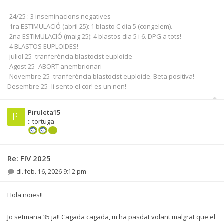
-24/25 : 3 inseminacions negatives
-1ra ESTIMULACIÓ (abril 25): 1 blasto C dia 5 (congelem).
-2na ESTIMULACIÓ (maig 25): 4 blastos dia 5 i 6. DPG a tots!
-4 BLASTOS EUPLOIDES!
-juliol 25- tranferència blastocist euploide
-Agost 25- ABORT anembrionari
-Novembre 25- tranferència blastocist euploide. Beta positiva!
Desembre 25- li sento el cor! es un nen!
Piruleta15
Pi
:: tortuga
Re: FIV 2025
dl. feb. 16, 2026 9:12 pm
Hola noies!!
Jo setmana 35 ja!! Cagada cagada, m'ha pasdat volant malgrat que el