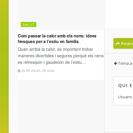
Respo
Torna a
QUI 
Usuaris