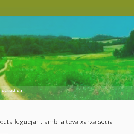
ó assistida
cta loguejant amb la teva xarxa social