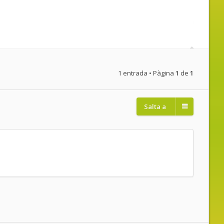
1 entrada • Pàgina
1
de
1
Salta a