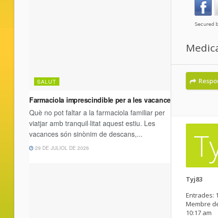
Medica
Respo
T
Tyj83
Entrades:
Membre de
10:17 am