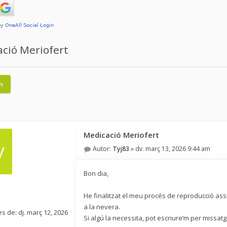
ció Meriofert
n
Medicació Meriofert
y
Autor:
Tyj83
»
dv. març 13, 2026 9:44 am
Bon dia,
He finalitzat el meu procés de reproducció ass
1
a la nevera.
s de:
dj. març 12, 2026
Si algú la necessita, pot escriure’m per missatg