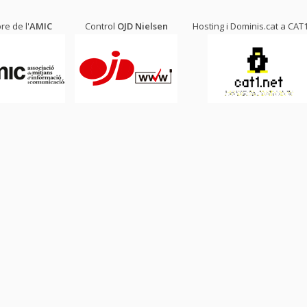
e de l'
AMIC
Control
OJD
Nielsen
Hosting i Dominis.cat a
CAT1