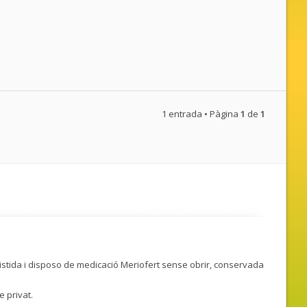
1 entrada • Pàgina
1
de
1
istida i disposo de medicació Meriofert sense obrir, conservada
e privat.