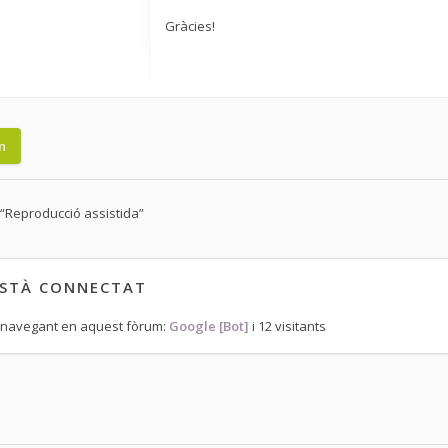
Gràcies!
n
 “Reproducció assistida”
ESTÀ CONNECTAT
 navegant en aquest fòrum:
Google [Bot]
i 12 visitants