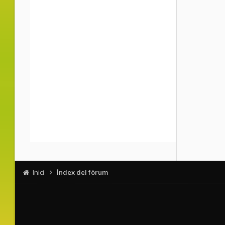
Inici
Índex del fòrum