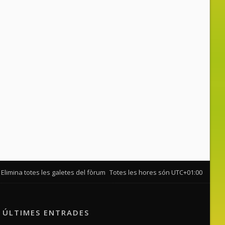
Elimina totes les galetes del fòrum
Totes les hores són
UTC+01:00
ÚLTIMES ENTRADES