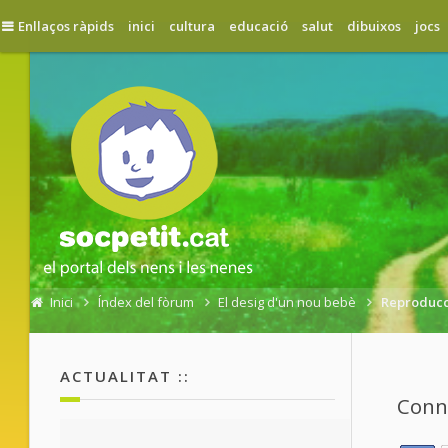
Enllaços ràpids
inici
cultura
educació
salut
dibuixos
jocs
Inici
Índex del fòrum
El desig d'un nou bebè
Reproducci
ACTUALITAT ::
Conne