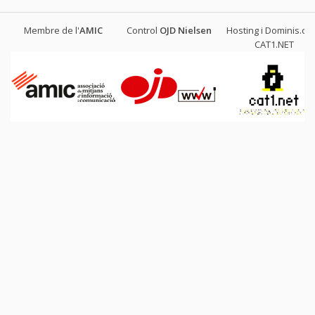
Membre de l'
AMIC
Control
OJD
Nielsen
Hosting i Dominis.cat
CAT1.NET