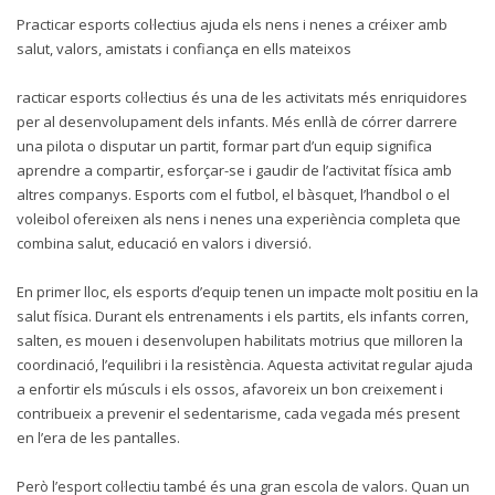
Practicar esports col·lectius ajuda els nens i nenes a créixer amb
salut, valors, amistats i confiança en ells mateixos
racticar esports col·lectius és una de les activitats més enriquidores
per al desenvolupament dels infants. Més enllà de córrer darrere
una pilota o disputar un partit, formar part d’un equip significa
aprendre a compartir, esforçar-se i gaudir de l’activitat física amb
altres companys. Esports com el futbol, el bàsquet, l’handbol o el
voleibol ofereixen als nens i nenes una experiència completa que
combina salut, educació en valors i diversió.
En primer lloc, els esports d’equip tenen un impacte molt positiu en la
salut física. Durant els entrenaments i els partits, els infants corren,
salten, es mouen i desenvolupen habilitats motrius que milloren la
coordinació, l’equilibri i la resistència. Aquesta activitat regular ajuda
a enfortir els músculs i els ossos, afavoreix un bon creixement i
contribueix a prevenir el sedentarisme, cada vegada més present
en l’era de les pantalles.
Però l’esport col·lectiu també és una gran escola de valors. Quan un