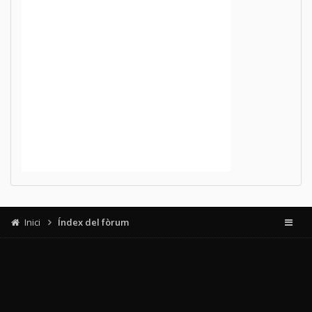
Inici
Índex del fòrum