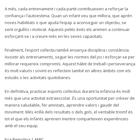
A més, cada entrenament i cada partit contribueixen a reforçar la
confiança i l’autoestima. Quan un infant veu que millora, que aprèn
noves habilitats o que ajuda l’equip a aconseguir un objectiu, se
sent orgullós i motivat. Aquests petits èxits els animen a continuar
esforçant-se i a creure més en les seves capacitats.
Finalment, l’esport col·lectiu també ensenya disciplina i constància.
Assistir als entrenaments, seguir les normes del joc i esforçar-se per
millorar requereix compromís. Aquest hàbit de treball i perseverança
és molt valuós i sovint es reflecteix també en altres àmbits com els
estudis o les activitats quotidianes.
En definitiva, practicar esports col·lectius durant la infància és molt
més que una activitat extraescolar. És una oportunitat per créixer de
manera saludable, fer amistats, aprendre valors i gaudir del
moviment. Més enllà dels resultats o dels gols, el veritable triomf és
tot el que els infants aprenen mentre comparteixen experiències
amb el seu equip.
Eva Remolina | AMIC