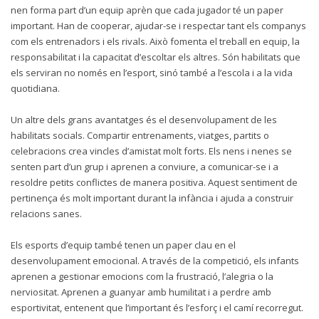
nen forma part d’un equip aprèn que cada jugador té un paper
important. Han de cooperar, ajudar-se i respectar tant els companys
com els entrenadors i els rivals. Això fomenta el treball en equip, la
responsabilitat i la capacitat d’escoltar els altres. Són habilitats que
els serviran no només en l’esport, sinó també a l’escola i a la vida
quotidiana.
Un altre dels grans avantatges és el desenvolupament de les
habilitats socials. Compartir entrenaments, viatges, partits o
celebracions crea vincles d’amistat molt forts. Els nens i nenes se
senten part d’un grup i aprenen a conviure, a comunicar-se i a
resoldre petits conflictes de manera positiva. Aquest sentiment de
pertinença és molt important durant la infància i ajuda a construir
relacions sanes.
Els esports d’equip també tenen un paper clau en el
desenvolupament emocional. A través de la competició, els infants
aprenen a gestionar emocions com la frustració, l’alegria o la
nerviositat. Aprenen a guanyar amb humilitat i a perdre amb
esportivitat, entenent que l’important és l’esforç i el camí recorregut.