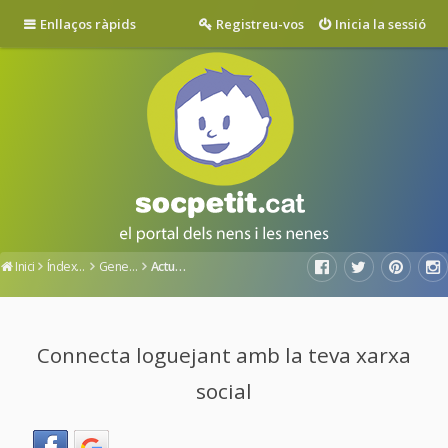
Enllaços ràpids
Registreu-vos
Inicia la sessió
Inici
Índex del fòrum
General
Actualitat a Socpetit
Connecta loguejant amb la teva xarxa
social