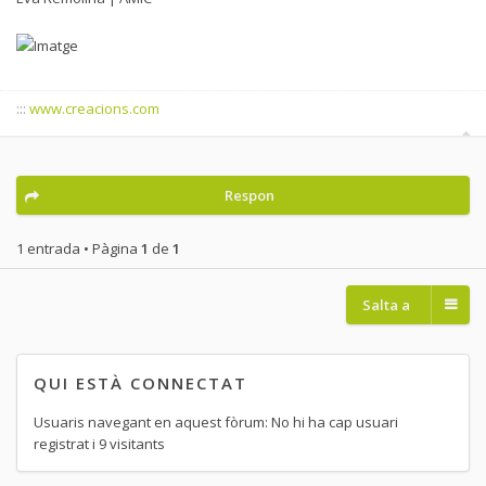
:::
www.creacions.com
Respon
1 entrada • Pàgina
1
de
1
Salta a
QUI ESTÀ CONNECTAT
Usuaris navegant en aquest fòrum: No hi ha cap usuari
registrat i 9 visitants